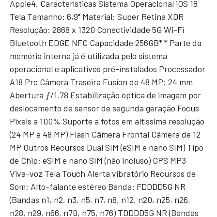
Apple4. Características Sistema Operacional iOS 18
Tela Tamanho: 6,9" Material: Super Retina XDR
Resolução: 2868 x 1320 Conectividade 5G Wi-Fi
Bluetooth EDGE NFC Capacidade 256GB* * Parte da
memória interna já é utilizada pelo sistema
operacional e aplicativos pré-instalados Processador
A18 Pro Câmera Traseira Fusion de 48 MP: 24 mm
Abertura ƒ/1.78 Estabilização óptica de imagem por
deslocamento de sensor de segunda geração Focus
Pixels a 100% Suporte a fotos em altíssima resolução
(24 MP e 48 MP) Flash Câmera Frontal Câmera de 12
MP Outros Recursos Dual SIM (eSIM e nano SIM) Tipo
de Chip: eSIM e nano SIM (não incluso) GPS MP3
Viva-voz Tela Touch Alerta vibratório Recursos de
Som: Alto-falante estéreo Banda: FDDDD5G NR
(Bandas n1, n2, n3, n5, n7, n8, n12, n20, n25, n26,
n28, n29, n66, n70, n75, n76) TDDDD5G NR (Bandas