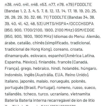
n38, n40, n41, n48, n53, n77, n78, n79) FDDDLTE
(Bandas 1, 2, 3, 4, 5, 7, 8, 12, 13, 14, 17, 18, 19, 20, 25,
26, 28, 29, 30, 32, 66, 71) TDDDLTE (Bandas 34, 38,
39, 40, 41, 42, 48, 53) UMTS/HSPA+/DCCCHSDPA
(850, 900, 1700/2100, 1900, 2100 MHz) GSM/EDGE
(850, 900, 1800, 1900 MHz) Idiomas do Menu: Alemão,
árabe, catalão, chinês (simplificado, tradicional,
tradicional de Hong Kong), coreano, croata,
dinamarquês, eslovaco, espanhol (América Latina,
Espanha, México), finlandês, francês (Canadá,
França), grego, hebraico, hindi, holandês, húngaro,
indonésio, inglês (Austrália, EUA, Reino Unido),
italiano, japonês, malaio, norueguês, polonês,
português (Brasil, Portugal), romeno, russo, sueco,
tailandês, tcheco, turco, ucraniano, vietnamita
Bateria Bateria interna recarregável de íon de lítio